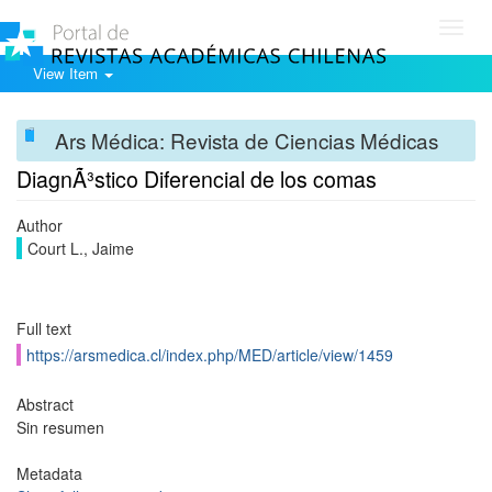
Toggl
navig
View Item
Ars Médica: Revista de Ciencias Médicas
DiagnÃ³stico Diferencial de los comas
Author
Court L., Jaime
Full text
https://arsmedica.cl/index.php/MED/article/view/1459
Abstract
Sin resumen
Metadata