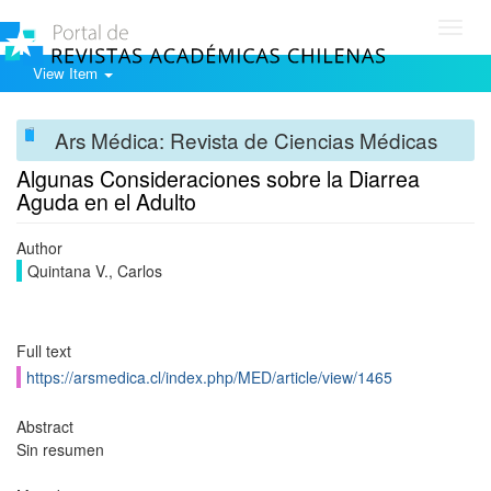
Toggl
navig
View Item
Ars Médica: Revista de Ciencias Médicas
Algunas Consideraciones sobre la Diarrea
Aguda en el Adulto
Author
Quintana V., Carlos
Full text
https://arsmedica.cl/index.php/MED/article/view/1465
Abstract
Sin resumen