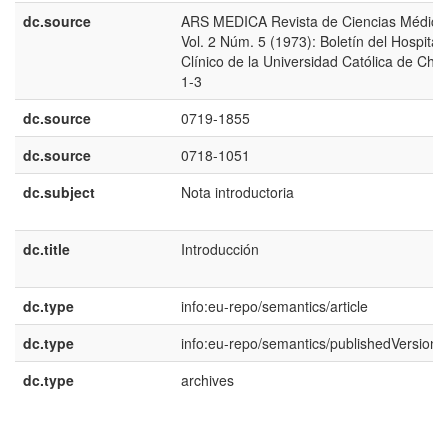
dc.source
ARS MEDICA Revista de Ciencias Médica
Vol. 2 Núm. 5 (1973): Boletín del Hospital
Clínico de la Universidad Católica de Chile
1-3
dc.source
0719-1855
dc.source
0718-1051
dc.subject
Nota introductoria
dc.title
Introducción
dc.type
info:eu-repo/semantics/article
dc.type
info:eu-repo/semantics/publishedVersion
dc.type
archives