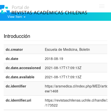
Toggl
navig
View Item
Show simple item record
Introducción
dc.creator
Escuela de Medicina, Boletin
dc.date
2018-08-19
dc.date.accessioned
2021-08-17T17:09:13Z
dc.date.available
2021-08-17T17:09:13Z
dc.identifier
https://arsmedica.cl/index.php/MED/article
ew/1468
dc.identifier.uri
https://revistaschilenas.uchile.cl/handle/2
/173522