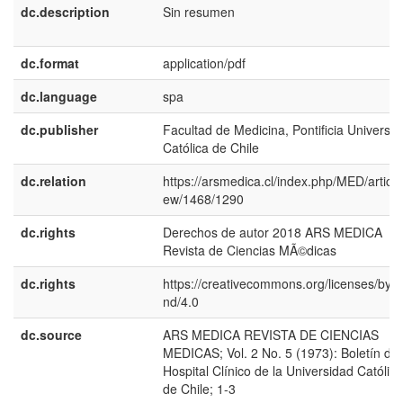
dc.description
Sin resumen
dc.format
application/pdf
dc.language
spa
dc.publisher
Facultad de Medicina, Pontificia Universi
Católica de Chile
dc.relation
https://arsmedica.cl/index.php/MED/article
ew/1468/1290
dc.rights
Derechos de autor 2018 ARS MEDICA
Revista de Ciencias MÃ©dicas
dc.rights
https://creativecommons.org/licenses/by-n
nd/4.0
dc.source
ARS MEDICA REVISTA DE CIENCIAS
MEDICAS; Vol. 2 No. 5 (1973): Boletín del
Hospital Clínico de la Universidad Católica
de Chile; 1-3