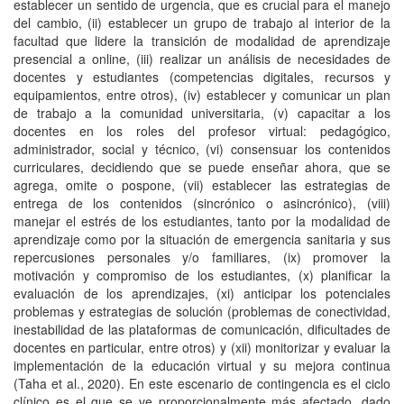
establecer un sentido de urgencia, que es crucial para el manejo
del cambio, (ii) establecer un grupo de trabajo al interior de la
facultad que lidere la transición de modalidad de aprendizaje
presencial a online, (iii) realizar un análisis de necesidades de
docentes y estudiantes (competencias digitales, recursos y
equipamientos, entre otros), (iv) establecer y comunicar un plan
de trabajo a la comunidad universitaria, (v) capacitar a los
docentes en los roles del profesor virtual: pedagógico,
administrador, social y técnico, (vi) consensuar los contenidos
curriculares, decidiendo que se puede enseñar ahora, que se
agrega, omite o pospone, (vii) establecer las estrategias de
entrega de los contenidos (sincrónico o asincrónico), (viii)
manejar el estrés de los estudiantes, tanto por la modalidad de
aprendizaje como por la situación de emergencia sanitaria y sus
repercusiones personales y/o familiares, (ix) promover la
motivación y compromiso de los estudiantes, (x) planificar la
evaluación de los aprendizajes, (xi) anticipar los potenciales
problemas y estrategias de solución (problemas de conectividad,
inestabilidad de las plataformas de comunicación, dificultades de
docentes en particular, entre otros) y (xii) monitorizar y evaluar la
implementación de la educación virtual y su mejora continua
(Taha et al., 2020). En este escenario de contingencia es el ciclo
clínico es el que se ve proporcionalmente más afectado, dado