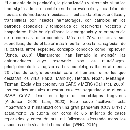
El aumento de la población, la globalización y el cambio climático
han significado un cambio en la prevalencia y aparición de
nuevas enfermedades infecciosas, muchas de ellas zoonóticas y
transmitidas por insectos hematófagos, con cambios en los
patrones espaciales y temporales de reservorios, vectores y
hospederos. Esto ha significado la emergencia y re-emergencia
de numerosas enfermedades. Más del 70% de estas son
zoonóticas, donde el factor más importante es la transgresión de
la barrera entre especies, concepto conocido como “spillover”
(Jones, 2008). Últimamente, han llamado la atención las
enfermedades cuyo reservorio son los murciélagos,
principalmente los frugívoros. Los murciélagos tienen al menos
76 virus de peligro potencial para el humano, entre los que
destacan los virus Rabia, Marburg, Hendra, Nipah, Menangle,
Tioman, Ébola y los coronavirus SARS y MERS (Callisher, 2006).
Los estudios actuales muestran casi con seguridad que el virus
SARS CoV-2 tiene un origen en murciélagos frugívoros
(Andersen, 2020; Lam, 2020). Este nuevo “spillover” está
impactando la humanidad con una gran pandemia (COVID-19) y
actualmente ya cuenta con cerca de 8,5 millones de casos
reportados y cerca de 460 mil fallecidos afectando todos los
aspectos de la vida de la humanidad (WHO, 2019).