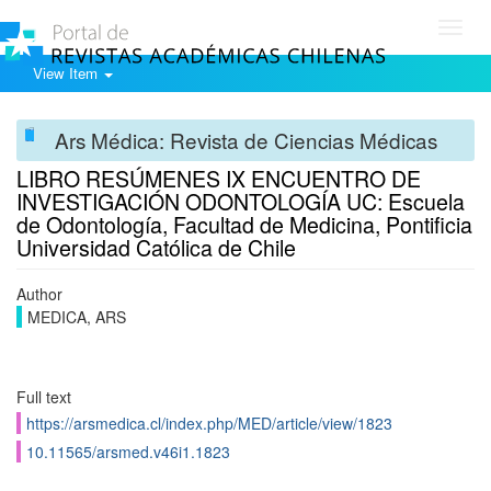
Toggl
navig
View Item
Ars Médica: Revista de Ciencias Médicas
LIBRO RESÚMENES IX ENCUENTRO DE
INVESTIGACIÓN ODONTOLOGÍA UC: Escuela
de Odontología, Facultad de Medicina, Pontificia
Universidad Católica de Chile
Author
MEDICA, ARS
Full text
https://arsmedica.cl/index.php/MED/article/view/1823
10.11565/arsmed.v46i1.1823