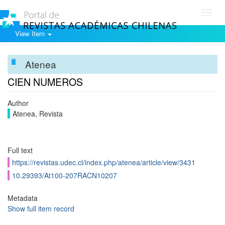
Toggl
navig
View Item
Atenea
CIEN NUMEROS
Author
Atenea, Revista
Full text
https://revistas.udec.cl/index.php/atenea/article/view/3431
10.29393/At100-207RACN10207
Metadata
Show full item record