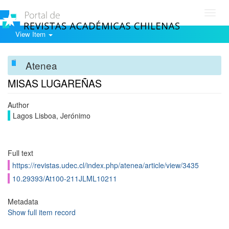
Toggl
navig
View Item
Atenea
MISAS LUGAREÑAS
Author
Lagos Lisboa, Jerónimo
Full text
https://revistas.udec.cl/index.php/atenea/article/view/3435
10.29393/At100-211JLML10211
Metadata
Show full item record