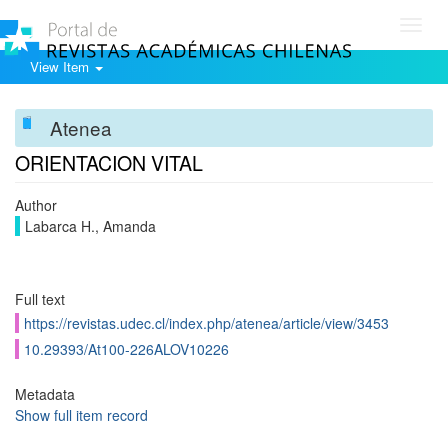
Toggl
navig
View Item
Atenea
ORIENTACION VITAL
Author
Labarca H., Amanda
Full text
https://revistas.udec.cl/index.php/atenea/article/view/3453
10.29393/At100-226ALOV10226
Metadata
Show full item record