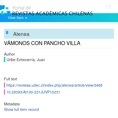
Toggl
navig
View Item
Atenea
VÁMONOS CON PANCHO VILLA
Author
Uribe Echevarría, Juan
Full text
https://revistas.udec.cl/index.php/atenea/article/view/3468
10.29393/At100-231JUVP10231
Metadata
Show full item record