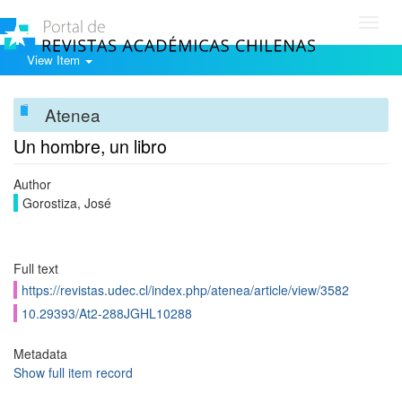
Toggl
navig
View Item
Atenea
Un hombre, un libro
Author
Gorostiza, José
Full text
https://revistas.udec.cl/index.php/atenea/article/view/3582
10.29393/At2-288JGHL10288
Metadata
Show full item record