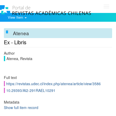
Toggl
navig
View Item
Atenea
Ex - Libris
Author
Atenea, Revista
Full text
https://revistas.udec.cl/index.php/atenea/article/view/3586
10.29393/At2-291RAEL10291
Metadata
Show full item record