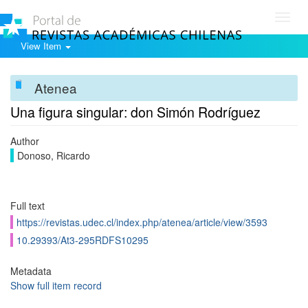
Toggl
navig
View Item
Atenea
Una figura singular: don Simón Rodríguez
Author
Donoso, Ricardo
Full text
https://revistas.udec.cl/index.php/atenea/article/view/3593
10.29393/At3-295RDFS10295
Metadata
Show full item record