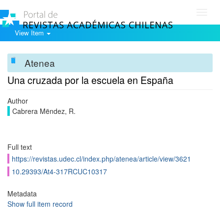
Toggl
navig
View Item
Atenea
Una cruzada por la escuela en España
Author
Cabrera Mëndez, R.
Full text
https://revistas.udec.cl/index.php/atenea/article/view/3621
10.29393/At4-317RCUC10317
Metadata
Show full item record