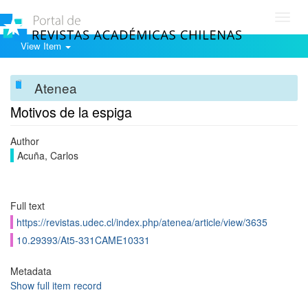
Toggl
navig
View Item
Atenea
Motivos de la espiga
Author
Acuña, Carlos
Full text
https://revistas.udec.cl/index.php/atenea/article/view/3635
10.29393/At5-331CAME10331
Metadata
Show full item record