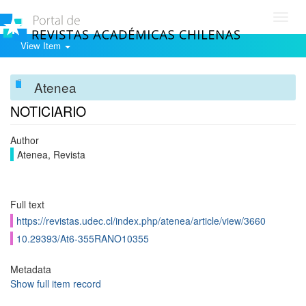
Toggl
navig
View Item
Atenea
NOTICIARIO
Author
Atenea, Revista
Full text
https://revistas.udec.cl/index.php/atenea/article/view/3660
10.29393/At6-355RANO10355
Metadata
Show full item record