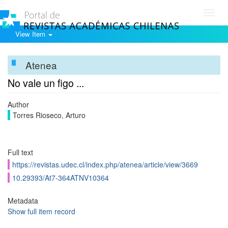
Toggl
navig
View Item
Atenea
No vale un figo ...
Author
Torres Rioseco, Arturo
Full text
https://revistas.udec.cl/index.php/atenea/article/view/3669
10.29393/At7-364ATNV10364
Metadata
Show full item record