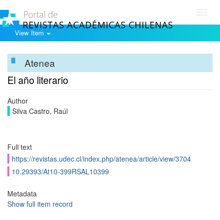
Toggl
navig
View Item
Atenea
El año literario
Author
Silva Castro, Raúl
Full text
https://revistas.udec.cl/index.php/atenea/article/view/3704
10.29393/At10-399RSAL10399
Metadata
Show full item record