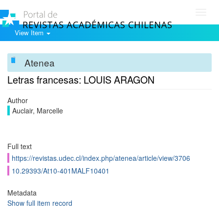
Toggl
navig
View Item
Atenea
Letras francesas: LOUIS ARAGON
Author
Auclair, Marcelle
Full text
https://revistas.udec.cl/index.php/atenea/article/view/3706
10.29393/At10-401MALF10401
Metadata
Show full item record