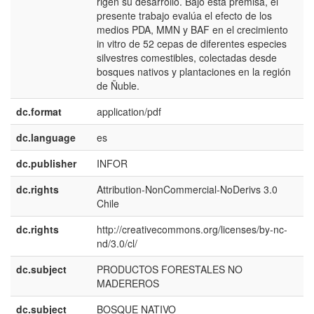
rigen su desarrollo. Bajo esta premisa, el
presente trabajo evalúa el efecto de los
medios PDA, MMN y BAF en el crecimiento
in vitro de 52 cepas de diferentes especies
silvestres comestibles, colectadas desde
bosques nativos y plantaciones en la región
de Ñuble.
dc.format
application/pdf
dc.language
es
dc.publisher
INFOR
dc.rights
Attribution-NonCommercial-NoDerivs 3.0
Chile
dc.rights
http://creativecommons.org/licenses/by-nc-
nd/3.0/cl/
dc.subject
PRODUCTOS FORESTALES NO
MADEREROS
dc.subject
BOSQUE NATIVO