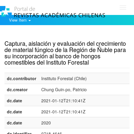
Toggl
navig
View Item
Show simple item record
Captura, aislación y evaluación del crecimiento
de material fúngico de la Región de Ñuble para
su incorporación al banco de hongos
comestibles del Instituto Forestal
dc.contributor
Instituto Forestal (Chile)
dc.creator
Chung Guin-po, Patricio
dc.date
2021-01-12T21:10:41Z
dc.date
2021-01-12T21:10:41Z
dc.date
2020
dc.identifier
0718-4646