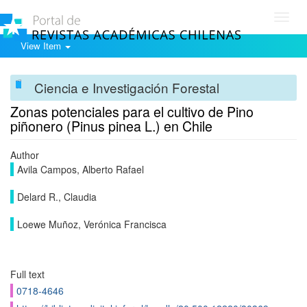
Toggl
navig
View Item
Ciencia e Investigación Forestal
Zonas potenciales para el cultivo de Pino
piñonero (Pinus pinea L.) en Chile
Author
Avila Campos, Alberto Rafael
Delard R., Claudia
Loewe Muñoz, Verónica Francisca
Full text
0718-4646