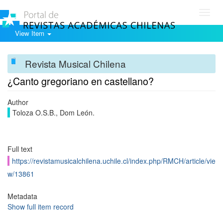
Toggl
navig
View Item
Revista Musical Chilena
¿Canto gregoriano en castellano?
Author
Toloza O.S.B., Dom León.
Full text
https://revistamusicalchilena.uchile.cl/index.php/RMCH/article/vie
w/13861
Metadata
Show full item record