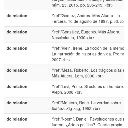
núm. 25, 2015, pp. 235-245. <br>
dc.relation
/*ref*/Gómez, Andrés. Más Afuera. La
Tercera, 10 de agosto de 1997, p.53.<br>
dc.relation
/*ref*/González, Eugenio. Más Afuera.
Nascimiento, 1930.<br>
dc.relation
/*ref*/Klein, Irene. La ficción de la memori
La narración de historias de vida. Promet
2007.<br>
dc.relation
/*ref*/Meza, Roberto. Los trágicos días en
Más Afuera. Lom, 2006.<br>
dc.relation
/*ref*/Levi, Primo. Si esto es un hombre.
Aleph, 2006.<br>
dc.relation
/*ref*/Montero, René. La verdad sobre
Ibáñez. Zig-zag, 1952.<br>
dc.relation
/*ref*/Noemí, Daniel. Revoluciones que no
fueron: ¿Arte o política?. Cuarto propio,