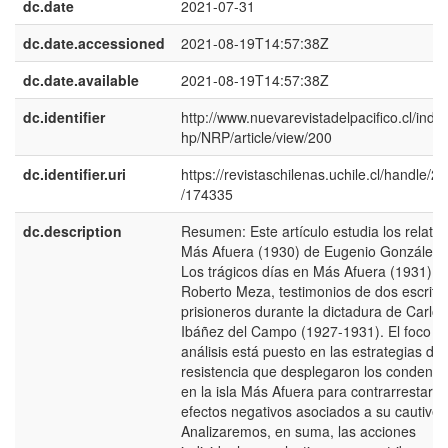
dc.date
2021-07-31
dc.date.accessioned
2021-08-19T14:57:38Z
dc.date.available
2021-08-19T14:57:38Z
dc.identifier
http://www.nuevarevistadelpacifico.cl/inde
hp/NRP/article/view/200
dc.identifier.uri
https://revistaschilenas.uchile.cl/handle/2
/174335
dc.description
Resumen: Este artículo estudia los relatos
Más Afuera (1930) de Eugenio González 
Los trágicos días en Más Afuera (1931) d
Roberto Meza, testimonios de dos escrito
prisioneros durante la dictadura de Carlos
Ibáñez del Campo (1927-1931). El foco de
análisis está puesto en las estrategias de
resistencia que desplegaron los condena
en la isla Más Afuera para contrarrestar l
efectos negativos asociados a su cautiveri
Analizaremos, en suma, las acciones