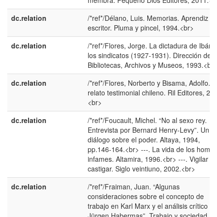
membra. Pequeño Dios Editores, 2011.<b
dc.relation
/*ref*/Délano, Luis. Memorias. Aprendiz d
escritor. Pluma y pincel, 1994.<br>
dc.relation
/*ref*/Flores, Jorge. La dictadura de Ibáñe
los sindicatos (1927-1931). Dirección de
Bibliotecas, Archivos y Museos, 1993.<br
dc.relation
/*ref*/Flores, Norberto y Bisama, Adolfo. E
relato testimonial chileno. Ril Editores, 20
<br>
dc.relation
/*ref*/Foucault, Michel. “No al sexo rey.
Entrevista por Bernard Henry-Levy”. Un
diálogo sobre el poder. Altaya, 1994,
pp.146-164.<br> ---. La vida de los homb
infames. Altamira, 1996.<br> ---. Vigilar y
castigar. Siglo veintiuno, 2002.<br>
dc.relation
/*ref*/Fraiman, Juan. “Algunas
consideraciones sobre el concepto de
trabajo en Karl Marx y el análisis crítico d
Jürgen Habermas”. Trabajo y sociedad,