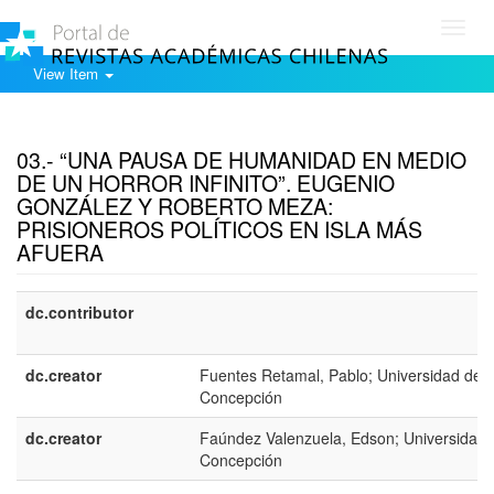
Toggl
navig
View Item
Show simple item record
03.- “UNA PAUSA DE HUMANIDAD EN MEDIO
DE UN HORROR INFINITO”. EUGENIO
GONZÁLEZ Y ROBERTO MEZA:
PRISIONEROS POLÍTICOS EN ISLA MÁS
AFUERA
dc.contributor
dc.creator
Fuentes Retamal, Pablo; Universidad de
Concepción
dc.creator
Faúndez Valenzuela, Edson; Universidad 
Concepción