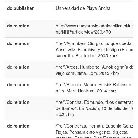
dc.publisher
Universidad de Playa Ancha
dc.relation
http://www.nuevarevistadelpacifico.cl/inde
hp/NRP/article/view/200/470
dc.relation
/*ref*/Agamben, Giorgio. Lo que queda de
Auschwitz. El archivo y el testigo (Homo
sacer III). Pre-textos, 2005.<br>
dc.relation
/*ref*/Arcos, Humberto. Autobiografía de 
viejo comunista. Lom, 2015.<br>
dc.relation
/*ref*/Brescia, Maura. Selkirk-Robinson: El
mito. Mare Nostrum, 2014.<br>
dc.relation
/*ref*/Concha, Edmundo. “Los desterrado
de Ibáñez”. La Nación, 10 de julio de 1997
p.43.<br>
dc.relation
/*ref*/Contreras, Hernán. Eugenio Gonzál
Rojas. Pensamiento vigente: disjecta