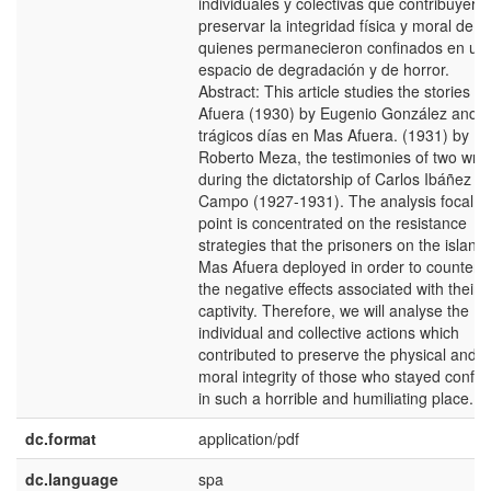
individuales y colectivas que contribuyero
preservar la integridad física y moral de
quienes permanecieron confinados en un
espacio de degradación y de horror.
Abstract: This article studies the stories M
Afuera (1930) by Eugenio González and 
trágicos días en Mas Afuera. (1931) by
Roberto Meza, the testimonies of two writ
during the dictatorship of Carlos Ibáñez de
Campo (1927-1931). The analysis focal
point is concentrated on the resistance
strategies that the prisoners on the island
Mas Afuera deployed in order to countera
the negative effects associated with their
captivity. Therefore, we will analyse the
individual and collective actions which
contributed to preserve the physical and
moral integrity of those who stayed confin
in such a horrible and humiliating place.
dc.format
application/pdf
dc.language
spa