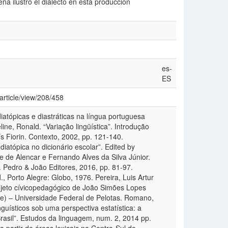
ña ilustró el dialecto en esta producción
es-
ES
article/view/208/458
diatópicas e diastráticas na língua portuguesa
ine, Ronald. “Variação lingüística”. Introdução
ís Fiorin. Contexto, 2002, pp. 121-140.
atópica no dicionário escolar”. Edited by
e de Alencar e Fernando Alves da Silva Júnior.
 Pedro & João Editores, 2016, pp. 81-97.
 Porto Alegre: Globo, 1976. Pereira, Luis Artur
ojeto cívicopedagógico de João Simões Lopes
ee) – Universidade Federal de Pelotas. Romano,
guísticos sob uma perspectiva estatística: a
rasil”. Estudos da linguagem, num. 2, 2014 pp.