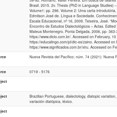
59-92. Romano, Valter Pereira. Em busca de falares a
Brasil. 2015. 2v. Thesis (PhD in Language Studies) 
Volume1: pp. 296. Volume 2: Uma carta introdutória, 7
Edmilson José de. Língua e Sociedade. Conheciment
Escala Educacional, nº 16, 2009. Teixeira, José. “Mo
Encontro de Estudos Dialectológicos – Actas. Edite
Mateus Montenegro. Ponta Delgada, 2006, pp- 363-380
https://www.dicio.com.br/. Accessed on February, 10 
https://educalingo.com/pt/dic-es/zaino. Accessed on F
https://www.significados.com.br/xiru. Accessed on F
rce
Nueva Revista del Pacífico; núm. 74 (2021): Nueva Re
rce
0719 - 5176
ject
ject
Brazilian Portuguese, dialectology, diatopic variation,
variación diatópica, léxico.
ject