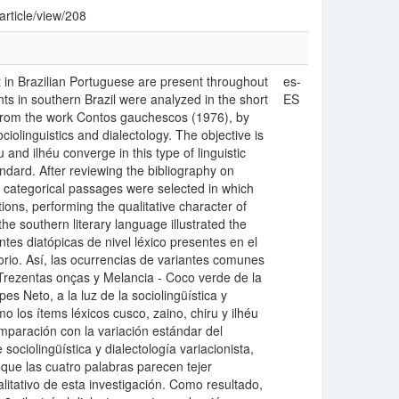
article/view/208
nt in Brazilian Portuguese are present throughout
es-
ts in southern Brazil were analyzed in the short
ES
from the work Contos gauchescos (1976), by
ciolinguistics and dialectology. The objective is
 and ilhéu converge in this type of linguistic
ndard. After reviewing the bibliography on
st categorical passages were selected in which
ons, performing the qualitative character of
the southern literary language illustrated the
ntes diatópicas de nivel léxico presentes en el
orio. Así, las ocurrencias de variantes comunes
 Trezentas onças y Melancia - Coco verde de la
 Neto, a la luz de la sociolingüística y
mo los ítems léxicos cusco, zaino, chiru y ilhéu
omparación con la variación estándar del
 sociolingüística y dialectología variacionista,
que las cuatro palabras parecen tejer
litativo de esta investigación. Como resultado,