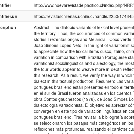
tifier
http://www.nuevarevistadelpacifico.cl/index.php/NRP/
tifier.uri
https://revistaschilenas.uchile.cl/handle/2250/174345
cription
Abstract: The diatopic variants of lexical level prese
the territory. Thus, the occurrences of common varian
stories Trezentas onças and Melancia - Coco verde 
João Simões Lopes Neto, in the light of variationist so
to appreciate how the lexical items cusco, zaino, chiru
variation in comparison with Brazilian Portuguese sta
variationist sociolinguistics and dialectology, the mo
the four words appear to weave more in-depth reflecti
this research. As a result, we verify the way in which 
dialect in this textual production. Resumen: Las varia
portugués brasileño están presentes en todo el territ
en el sur de Brasil fueron analizadas en los cuentos
obra Contos gauchescos (1976), de João Simões Lopes
dialectología variacionista. El objetivo es apreciar có
convergen en este tipo de variación lingüística en c
portugués brasileño. Tras revisar la bibliografía sobre
se seleccionaron los pasajes más categóricos en los 
reflexiones más profundas, realizando el carácter cua