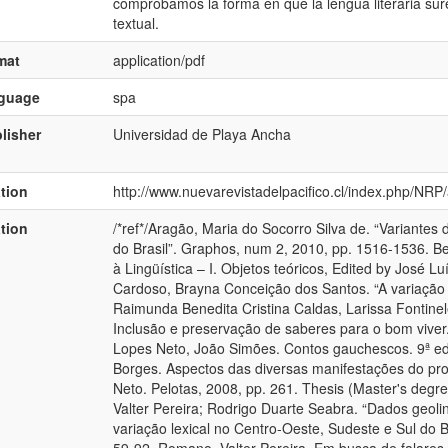
comprobamos la forma en que la lengua literaria sure
textual.
mat
application/pdf
nguage
spa
lisher
Universidad de Playa Ancha
ation
http://www.nuevarevistadelpacifico.cl/index.php/NRP/
ation
/*ref*/Aragão, Maria do Socorro Silva de. “Variantes 
do Brasil”. Graphos, num 2, 2010, pp. 1516-1536. Bel
à Lingüística – I. Objetos teóricos, Edited by José Lu
Cardoso, Brayna Conceição dos Santos. “A variação di
Raimunda Benedita Cristina Caldas, Larissa Fontinel
Inclusão e preservação de saberes para o bom viver.
Lopes Neto, João Simões. Contos gauchescos. 9ª ed.,
Borges. Aspectos das diversas manifestações do pr
Neto. Pelotas, 2008, pp. 261. Thesis (Master's degr
Valter Pereira; Rodrigo Duarte Seabra. “Dados geolin
variação lexical no Centro-Oeste, Sudeste e Sul do B