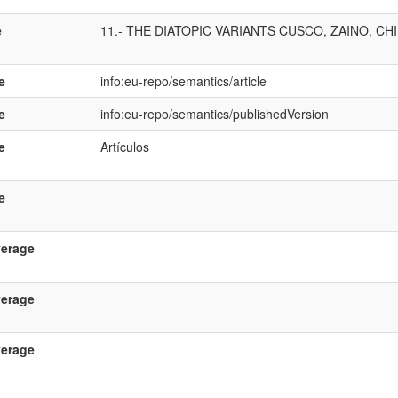
e
11.- THE DIATOPIC VARIANTS CUSCO, ZAINO, C
e
info:eu-repo/semantics/article
e
info:eu-repo/semantics/publishedVersion
e
Artículos
e
verage
verage
verage