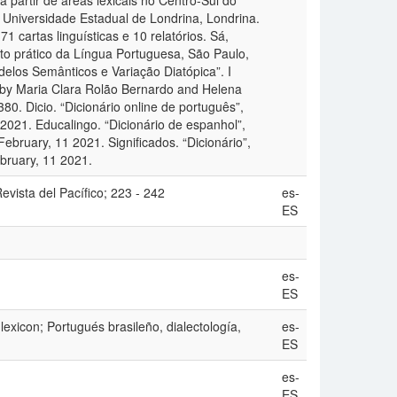
 partir de áreas lexicais no Centro-Sul do
– Universidade Estadual de Londrina, Londrina.
1 cartas linguísticas e 10 relatórios. Sá,
o prático da Língua Portuguesa, São Paulo,
delos Semânticos e Variação Diatópica”. I
d by Maria Clara Rolão Bernardo and Helena
. Dicio. “Dicionário online de português”,
2021. Educalingo. “Dicionário de espanhol”,
ebruary, 11 2021. Significados. “Dicionário”,
ebruary, 11 2021.
vista del Pacífico; 223 - 242
es-
ES
es-
ES
 lexicon; Portugués brasileño, dialectología,
es-
ES
es-
ES