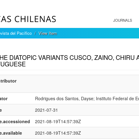
JOURNALS
ista del Pacífico
View Item
mple item record
THE DIATOPIC VARIANTS CUSCO, ZAINO, CHIRU 
TUGUESE
tributor
ator
Rodrigues dos Santos, Dayse; Instituto Federal de 
e
2021-07-31
e.accessioned
2021-08-19T14:57:39Z
e.available
2021-08-19T14:57:39Z