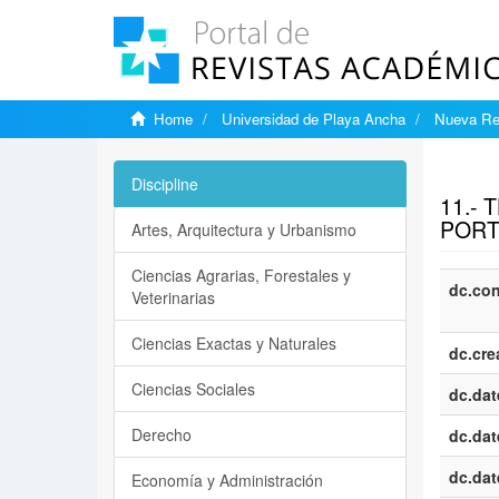
Home
Universidad de Playa Ancha
Nueva Rev
Show si
Discipline
11.- 
POR
Artes, Arquitectura y Urbanismo
Ciencias Agrarias, Forestales y
dc.con
Veterinarias
Ciencias Exactas y Naturales
dc.cre
Ciencias Sociales
dc.dat
Derecho
dc.dat
dc.dat
Economía y Administración