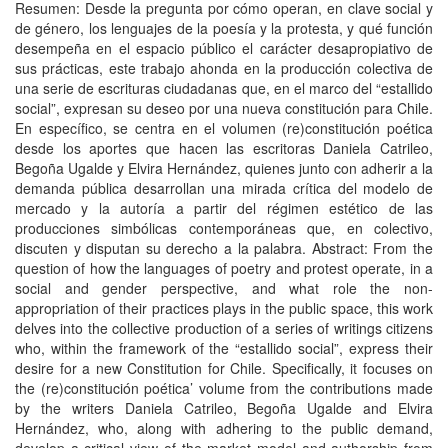
Resumen: Desde la pregunta por cómo operan, en clave social y
de género, los lenguajes de la poesía y la protesta, y qué función
desempeña en el espacio público el carácter desapropiativo de
sus prácticas, este trabajo ahonda en la producción colectiva de
una serie de escrituras ciudadanas que, en el marco del “estallido
social”, expresan su deseo por una nueva constitución para Chile.
En específico, se centra en el volumen (re)constitución poética
desde los aportes que hacen las escritoras Daniela Catrileo,
Begoña Ugalde y Elvira Hernández, quienes junto con adherir a la
demanda pública desarrollan una mirada crítica del modelo de
mercado y la autoría a partir del régimen estético de las
producciones simbólicas contemporáneas que, en colectivo,
discuten y disputan su derecho a la palabra. Abstract: From the
question of how the languages of poetry and protest operate, in a
social and gender perspective, and what role the non-
appropriation of their practices plays in the public space, this work
delves into the collective production of a series of writings citizens
who, within the framework of the “estallido social”, express their
desire for a new Constitution for Chile. Specifically, it focuses on
the (re)constitución poética’ volume from the contributions made
by the writers Daniela Catrileo, Begoña Ugalde and Elvira
Hernández, who, along with adhering to the public demand,