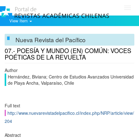
Toggl
navig
View Item
Nueva Revista del Pacífico
07.- POESÍA Y MUNDO (EN) COMÚN: VOCES
POÉTICAS DE LA REVUELTA
Author
Hernández, Biviana; Centro de Estudios Avanzados Universidad
de Playa Ancha, Valparaíso, Chile
Full text
http://www.nuevarevistadelpacifico.cl/index.php/NRP/article/view/
204
Abstract