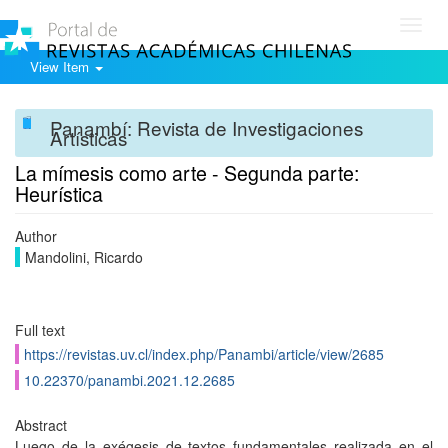
Toggl
navig
View Item
Panambí: Revista de Investigaciones
Artísticas
La mímesis como arte - Segunda parte:
Heurística
Author
Mandolini, Ricardo
Full text
https://revistas.uv.cl/index.php/Panambi/article/view/2685
10.22370/panambi.2021.12.2685
Abstract
Luego de la exégesis de textos fundamentales realizada en el