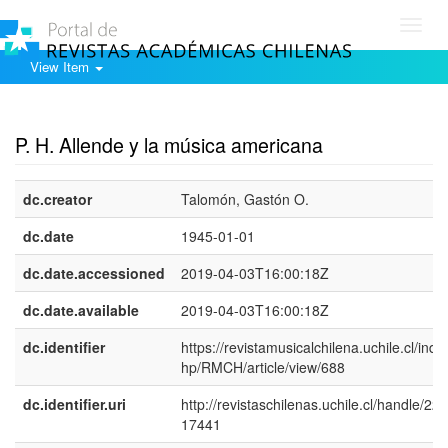
Toggl
navig
View Item
Show simple item record
P. H. Allende y la música americana
dc.creator
Talomón, Gastón O.
dc.date
1945-01-01
dc.date.accessioned
2019-04-03T16:00:18Z
dc.date.available
2019-04-03T16:00:18Z
dc.identifier
https://revistamusicalchilena.uchile.cl/inde
hp/RMCH/article/view/688
dc.identifier.uri
http://revistaschilenas.uchile.cl/handle/225
17441