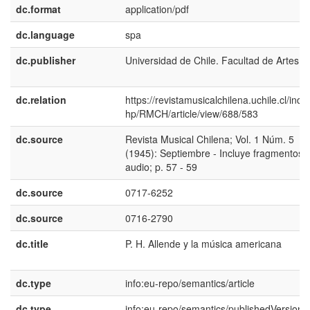
dc.format
application/pdf
dc.language
spa
dc.publisher
Universidad de Chile. Facultad de Artes
dc.relation
https://revistamusicalchilena.uchile.cl/inde
hp/RMCH/article/view/688/583
dc.source
Revista Musical Chilena; Vol. 1 Núm. 5
(1945): Septiembre - Incluye fragmentos 
audio; p. 57 - 59
dc.source
0717-6252
dc.source
0716-2790
dc.title
P. H. Allende y la música americana
dc.type
info:eu-repo/semantics/article
dc.type
info:eu-repo/semantics/publishedVersion