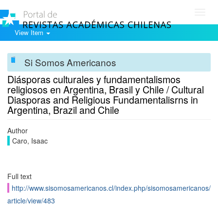
Toggl
navig
View Item
Si Somos Americanos
Diásporas culturales y fundamentalismos
religiosos en Argentina, Brasil y Chile / Cultural
Diasporas and Religious Fundamentalisrns in
Argentina, Brazil and Chile
Author
Caro, Isaac
Full text
http://www.sisomosamericanos.cl/index.php/sisomosamericanos/
article/view/483