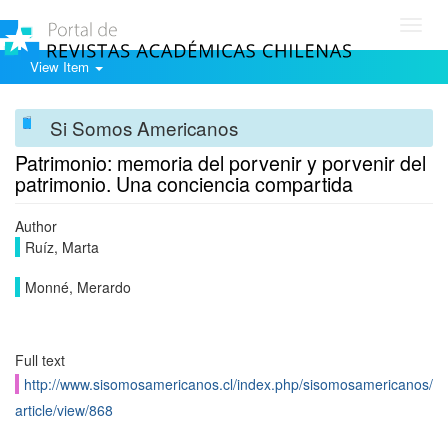
Toggl
navig
View Item
Si Somos Americanos
Patrimonio: memoria del porvenir y porvenir del
patrimonio. Una conciencia compartida
Author
Ruíz, Marta
Monné, Merardo
Full text
http://www.sisomosamericanos.cl/index.php/sisomosamericanos/
article/view/868