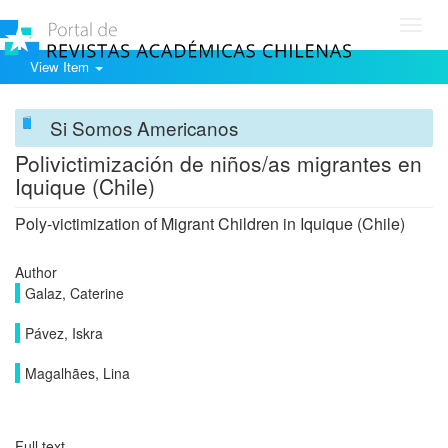
Toggl
navig
View Item
Si Somos Americanos
Polivictimización de niños/as migrantes en
Iquique (Chile)
Poly-victimization of Migrant Children in Iquique (Chile)
Author
Galaz, Caterine
Pávez, Iskra
Magalhães, Lina
Full text