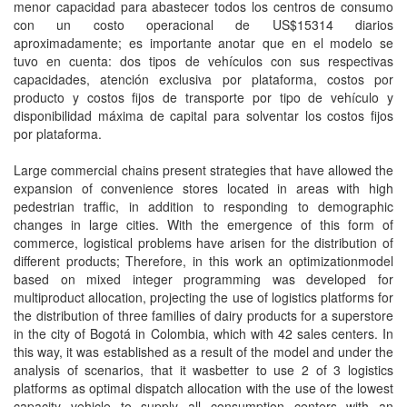
menor capacidad para abastecer todos los centros de consumo
con un costo operacional de US$15314 diarios
aproximadamente; es importante anotar que en el modelo se
tuvo en cuenta: dos tipos de vehículos con sus respectivas
capacidades, atención exclusiva por plataforma, costos por
producto y costos fijos de transporte por tipo de vehículo y
disponibilidad máxima de capital para solventar los costos fijos
por plataforma.
Large commercial chains present strategies that have allowed the
expansion of convenience stores located in areas with high
pedestrian traffic, in addition to responding to demographic
changes in large cities. With the emergence of this form of
commerce, logistical problems have arisen for the distribution of
different products; Therefore, in this work an optimizationmodel
based on mixed integer programming was developed for
multiproduct allocation, projecting the use of logistics platforms for
the distribution of three families of dairy products for a superstore
in the city of Bogotá in Colombia, which with 42 sales centers. In
this way, it was established as a result of the model and under the
analysis of scenarios, that it wasbetter to use 2 of 3 logistics
platforms as optimal dispatch allocation with the use of the lowest
capacity vehicle to supply all consumption centers with an