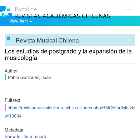
Toggl
navig
View Item
Revista Musical Chilena
Los estudios de postgrado y la expansión de la
musicología
Author
Pablo Gonzalez, Juan
Full text
https://revistamusicalchilena.uchile.cl/index.php/RMCH/article/vie
w/13804
Metadata
Show full item record