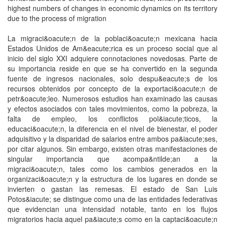
highest numbers of changes in economic dynamics on its territory
due to the process of migration
La migraci&oacute;n de la poblaci&oacute;n mexicana hacia
Estados Unidos de Am&eacute;rica es un proceso social que al
inicio del siglo XXI adquiere connotaciones novedosas. Parte de
su importancia reside en que se ha convertido en la segunda
fuente de ingresos nacionales, solo despu&eacute;s de los
recursos obtenidos por concepto de la exportaci&oacute;n de
petr&oacute;leo. Numerosos estudios han examinado las causas
y efectos asociados con tales movimientos, como la pobreza, la
falta de empleo, los conflictos pol&iacute;ticos, la
educaci&oacute;n, la diferencia en el nivel de bienestar, el poder
adquisitivo y la disparidad de salarios entre ambos pa&iacute;ses,
por citar algunos. Sin embargo, existen otras manifestaciones de
singular importancia que acompa&ntilde;an a la
migraci&oacute;n, tales como los cambios generados en la
organizaci&oacute;n y la estructura de los lugares en donde se
invierten o gastan las remesas. El estado de San Luis
Potos&iacute; se distingue como una de las entidades federativas
que evidencian una intensidad notable, tanto en los flujos
migratorios hacia aquel pa&iacute;s como en la captaci&oacute;n