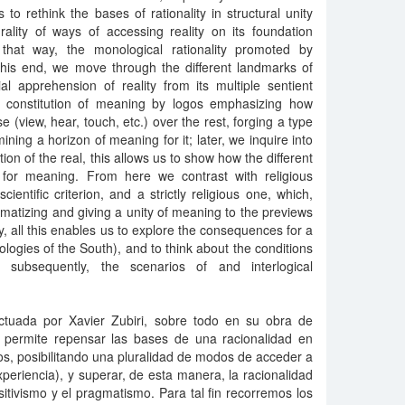
s to rethink the bases of rationality in structural unity
rality of ways of accessing reality on its foundation
 that way, the monological rationality promoted by
this end, we move through the different landmarks of
dial apprehension of reality from its multiple sentient
e constitution of meaning by logos emphasizing how
se (view, hear, touch, etc.) over the rest, forging a type
ining a horizon of meaning for it; later, we inquire into
n of the real, this allows us to show how the different
ons for meaning. From here we contrast with religious
scientific criterion, and a strictly religious one, which,
stematizing and giving a unity of meaning to the previews
, all this enables us to explore the consequences for a
logies of the South), and to think about the conditions
d, subsequently, the scenarios of and interlogical
fectuada por Xavier Zubiri, sobre todo en su obra de
e, permite repensar las bases de una racionalidad en
dos, posibilitando una pluralidad de modos de acceder a
periencia), y superar, de esta manera, la racionalidad
tivismo y el pragmatismo. Para tal fin recorremos los