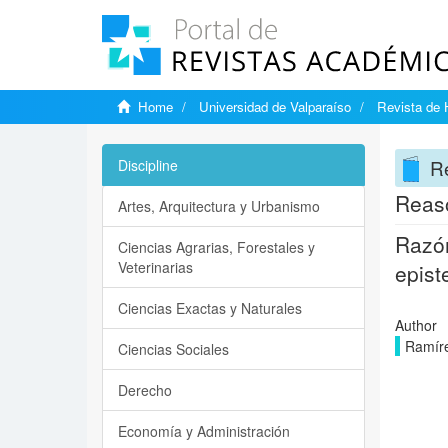
Home
Universidad de Valparaíso
Revista de 
R
Discipline
Reaso
Artes, Arquitectura y Urbanismo
Razón
Ciencias Agrarias, Forestales y
Veterinarias
epist
Ciencias Exactas y Naturales
Author
Ramíre
Ciencias Sociales
Derecho
Economía y Administración