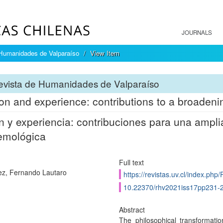
JOURNALS
Humanidades de Valparaíso
View Item
evista de Humanidades de Valparaíso
n and experience: contributions to a broadenin
 y experiencia: contribuciones para una amplia
emológica
Full text
z, Fernando Lautaro
https://revistas.uv.cl/index.php
10.22370/rhv2021iss17pp231-
Abstract
The philosophical transformatio