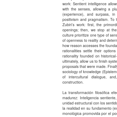
work: Sentient intelligence allow
with the senses, allowing a plu
(experience), and surpass, in
positivism and pragmatism. To 
Zubiri’s work: first, the primor
openings; then, we stop at th
culture prioritize one type of sen
of openness to reality and determ
how reason accesses the foundatio
rationalities settle their opti
rationality founded on historical-
ultimately, allow us to finish sy
proposals that were made. Finally
sociology of knowledge (Epistemo
of intercultural dialogue, an
construction.
La transformación filosófica e
madurez: Inteligencia sentient
unidad estructural con los senti
la realidad en su fundamento (ex
monológica promovida por el posi