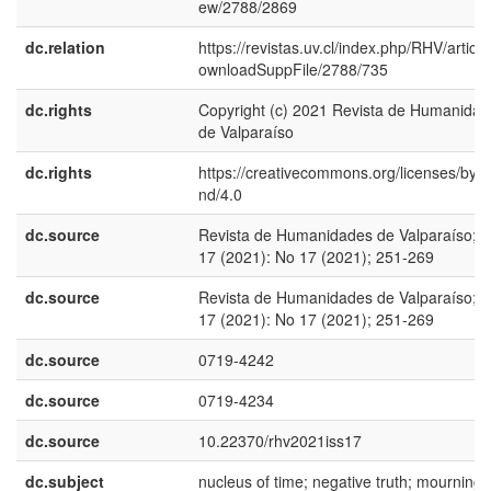
ew/2788/2869
dc.relation
https://revistas.uv.cl/index.php/RHV/article
ownloadSuppFile/2788/735
dc.rights
Copyright (c) 2021 Revista de Humanida
de Valparaíso
dc.rights
https://creativecommons.org/licenses/by-n
nd/4.0
dc.source
Revista de Humanidades de Valparaíso; 
17 (2021): No 17 (2021); 251-269
dc.source
Revista de Humanidades de Valparaíso; 
17 (2021): No 17 (2021); 251-269
dc.source
0719-4242
dc.source
0719-4234
dc.source
10.22370/rhv2021iss17
dc.subject
nucleus of time; negative truth; mourning;