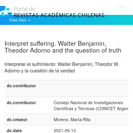
Toggl
navig
View Item
Show simple item record
Interpret suffering. Walter Benjamin,
Theodor Adorno and the question of truth
Interpretar el sufrimiento: Walter Benjamin, Theodor W.
Adorno y la cuestión de la verdad
dc.contributor
dc.contributor
Consejo Nacional de Investigaciones
Científicas y Técnicas (CONICET Argentin
dc.creator
Moreno, María Rita
dc.date
2021-09-13