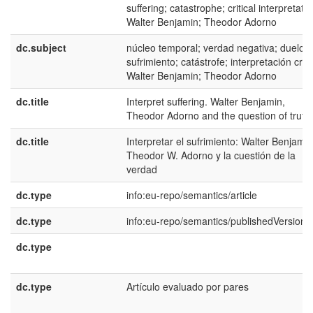
suffering; catastrophe; critical interpretatio
Walter Benjamin; Theodor Adorno
dc.subject
núcleo temporal; verdad negativa; duelo;
sufrimiento; catástrofe; interpretación críti
Walter Benjamin; Theodor Adorno
dc.title
Interpret suffering. Walter Benjamin,
Theodor Adorno and the question of truth
dc.title
Interpretar el sufrimiento: Walter Benjamin
Theodor W. Adorno y la cuestión de la
verdad
dc.type
info:eu-repo/semantics/article
dc.type
info:eu-repo/semantics/publishedVersion
dc.type
dc.type
Artículo evaluado por pares