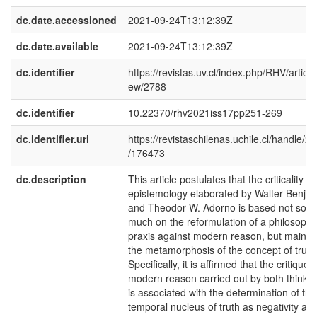
dc.date.accessioned
2021-09-24T13:12:39Z
dc.date.available
2021-09-24T13:12:39Z
dc.identifier
https://revistas.uv.cl/index.php/RHV/article
ew/2788
dc.identifier
10.22370/rhv2021iss17pp251-269
dc.identifier.uri
https://revistaschilenas.uchile.cl/handle/2
/176473
dc.description
This article postulates that the criticality of
epistemology elaborated by Walter Benja
and Theodor W. Adorno is based not so
much on the reformulation of a philosophi
praxis against modern reason, but mainly
the metamorphosis of the concept of truth
Specifically, it is affirmed that the critique o
modern reason carried out by both thinke
is associated with the determination of the
temporal nucleus of truth as negativity an