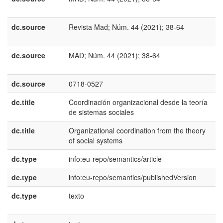
E
dc.source
Revista Mad; Núm. 44 (2021); 38-64
p
B
dc.source
MAD; Núm. 44 (2021); 38-64
e
U
dc.source
0718-0527
dc.title
Coordinación organizacional desde la teoría
e
de sistemas sociales
E
dc.title
Organizational coordination from the theory
e
of social systems
U
dc.type
info:eu-repo/semantics/article
dc.type
info:eu-repo/semantics/publishedVersion
dc.type
texto
e
E