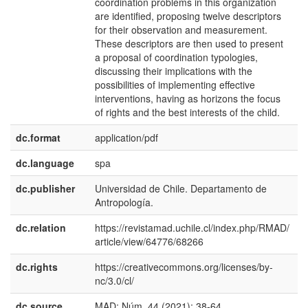
coordination problems in this organization
are identified, proposing twelve descriptors
for their observation and measurement.
These descriptors are then used to present
a proposal of coordination typologies,
discussing their implications with the
possibilities of implementing effective
interventions, having as horizons the focus
of rights and the best interests of the child.
dc.format
application/pdf
dc.language
spa
dc.publisher
Universidad de Chile. Departamento de
e
Antropología.
E
dc.relation
https://revistamad.uchile.cl/index.php/RMAD/
article/view/64776/68266
dc.rights
https://creativecommons.org/licenses/by-
e
nc/3.0/cl/
E
dc.source
MAD; Núm. 44 (2021); 38-64
e