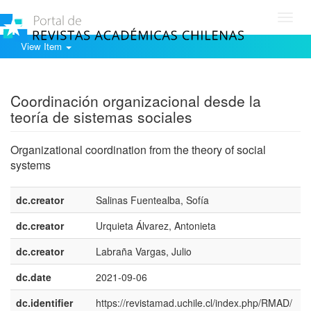
Toggl
navig
View Item
Show simple item record
Coordinación organizacional desde la
teoría de sistemas sociales
Organizational coordination from the theory of social
systems
dc.creator
Salinas Fuentealba, Sofía
dc.creator
Urquieta Álvarez, Antonieta
dc.creator
Labraña Vargas, Julio
dc.date
2021-09-06
dc.identifier
https://revistamad.uchile.cl/index.php/RMAD/