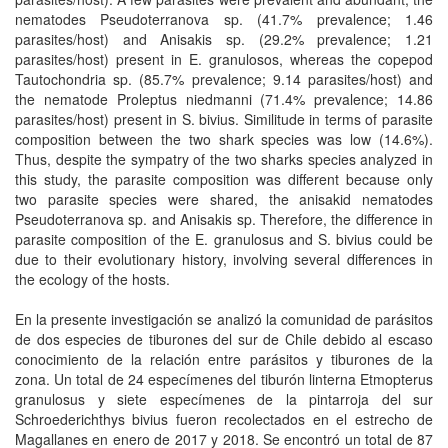
nematodes Pseudoterranova sp. (41.7% prevalence; 1.46
parasites/host) and Anisakis sp. (29.2% prevalence; 1.21
parasites/host) present in E. granulosos, whereas the copepod
Tautochondria sp. (85.7% prevalence; 9.14 parasites/host) and
the nematode Proleptus niedmanni (71.4% prevalence; 14.86
parasites/host) present in S. bivius. Similitude in terms of parasite
composition between the two shark species was low (14.6%).
Thus, despite the sympatry of the two sharks species analyzed in
this study, the parasite composition was different because only
two parasite species were shared, the anisakid nematodes
Pseudoterranova sp. and Anisakis sp. Therefore, the difference in
parasite composition of the E. granulosus and S. bivius could be
due to their evolutionary history, involving several differences in
the ecology of the hosts.
En la presente investigación se analizó la comunidad de parásitos
de dos especies de tiburones del sur de Chile debido al escaso
conocimiento de la relación entre parásitos y tiburones de la
zona. Un total de 24 especímenes del tiburón linterna Etmopterus
granulosus y siete especímenes de la pintarroja del sur
Schroederichthys bivius fueron recolectados en el estrecho de
Magallanes en enero de 2017 y 2018. Se encontró un total de 87