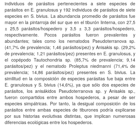
individuos de parásitos pertenecientes a siete especies de
parásitos en E. granulosus y 192 individuos de parásitos de siete
especies en S. bivius. La abundancia promedio de parásitos fue
mayor en la pintarroja del sur que en el tiburón linterna, con 27,5
± 25,5 parásitos/hospedero y 3,5 ± 3,3 parásitos/hospedero,
respectivamente. Pocos parásitos fueron prevalentes y
abundantes; tales como los nematodos Pseudoterranova sp.
(41,7% de prevalencia; 1,46 parásitos/pez) y Anisakis sp. (29,2%
de prevalencia; 1,21 parásitos/pez) presentes en E. granulosus, y
el copépodo Tautochondria sp. (85,7% de prevalencia; 9,14
parásitos/pez) y el nematodo Proleptus niedmanni (71,4% de
prevalencia; 14,86 parásitos/pez) presentes en S. bivius. La
similitud en la composición de especies parásitas fue baja entre
E. granulosus y S. bivius (14,6%), ya que sólo dos especies de
parásitos, los anisákidos Pseudoterranova sp. y Anisakis sp.,
fueron compartidos entre ambos hospederos, a pesar de ser
especies simpátricas. Por tanto, la desigual composición de los
parásitos entre ambas especies de tiburones podría explicarse
por sus historias evolutivas distintas, que implican numerosas
diferencias ecológicas entre los hospederos.