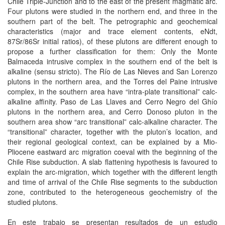
Chile Triple-Junction and to the east of the present magmatic arc.
Four plutons were studied in the northern end, and three in the
southern part of the belt. The petrographic and geochemical
characteristics (major and trace element contents, eNdt,
87Sr/86Sr initial ratios), of these plutons are different enough to
propose a further classification for them: Only the Monte
Balmaceda intrusive complex in the southern end of the belt is
alkaline (sensu stricto). The Río de Las Nieves and San Lorenzo
plutons in the northern area, and the Torres del Paine intrusive
complex, in the southern area have “intra-plate transitional” calc-
alkaline affinity. Paso de Las Llaves and Cerro Negro del Ghío
plutons in the northern area, and Cerro Donoso pluton in the
southern area show “arc transitional” calc-alkaline character. The
“transitional” character, together with the pluton’s location, and
their regional geological context, can be explained by a Mio-
Pliocene eastward arc migration coeval with the beginning of the
Chile Rise subduction. A slab flattening hypothesis is favoured to
explain the arc-migration, which together with the different length
and time of arrival of the Chile Rise segments to the subduction
zone, contributed to the heterogeneous geochemistry of the
studied plutons.
En este trabajo se presentan resultados de un estudio