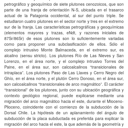
petrográfico y geoquímico de siete plutones cenozoicos, que son
parte de una franja de orientación N-S, ubicada en el trasarco
actual de la Patagonia occidental, al sur del punto triple. Se
estudiaron cuatro plutones en el sector norte y tres en el extremo
sur de la franja. Las características petrográfícas y geoquímicas
(elementos mayores y trazas, eNdt, y razones iniciales de
87Sr/86Sr) de esos plutones son lo suficientemente variadas
como para proponer una subclasificación de ellos. Sólo el
complejo intrusivo Monte Balmaceda, en el extremo sur, es
alcalino (sensu stricto). Los plutones Río de Las Nieves y San
Lorenzo, en el área norte, y el complejo intrusivo Torres del
Paine, en el área sur, son calcoalcalinos “transicionales de
intraplaca”. Los plutones Paso de Las Llaves y Cerro Negro del
Ghío, en el área norte, y el plutón Cerro Donoso, en el área sur,
son calcoalcalinos “transicionales de arco magmático”. El carácter
“transicional” de los plutones, junto con su ubicación geográfica y
contexto geológico regional, puede explicarse mediante una
migración del arco magmático hacia el este, durante el Mioceno-
Plioceno, coincidente con el comienzo de la subducción de la
Dorsal Chile. La hipótesis de un aplanamiento del ángulo de
subducción de la placa subductada es preferida para explicar la
migración del arco hacia el este, la que además de la geometría y