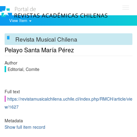
Toggl
navig
View Item
Revista Musical Chilena
Pelayo Santa María Pérez
Author
Editorial, Comite
Full text
https://revistamusicalchilena.uchile.cl/index.php/RMCH/article/vie
w/1627
Metadata
Show full item record