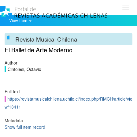
Toggl
navig
View Item
Revista Musical Chilena
El Ballet de Arte Moderno
Author
Cintolesi, Octavio
Full text
https://revistamusicalchilena.uchile.cl/index.php/RMCH/article/vie
w/13411
Metadata
Show full item record