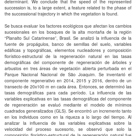
determinant. We conclude that the speed of the represented
succession is, to a large extent, a feature related to the phase of
the successional trajectory in which the vegetation is found.
Se busca evaluar los factores ecológicos que afectan los cambios
sucesionales en los bosques de la alta montaña de la región
“Planalto Sul Catarinense”, Brasil. Se analizó la influencia de la
fuente de propágulos, banco de semillas del suelo, variables
edáficas y topográficas, elementos nucleadores y composición
florístico-estructural de la regeneración natural en las tasas
demográficas del componente de regeneración de árboles y
arbustos en tres áreas de vegetación abierta perturbada en el
Parque Nacional Nacional de São Joaquim. Se inventarió el
componente regenerativo en 2014, 2015 y 2016, dentro de un
transecto de 20x100 m en cada área. Entonces, se determinó las
tasas demográficas para cada período. La influencia de las
variables explicativas en las tasas demográficas del componente
de regeneración se evaluó mediante el modelo de mínimos
cuadrados generalizados (GLS). Se encontró un incremento tanto
en los individuos como en la riqueza a lo largo del tiempo. Al
analizar la influencia de las variables explicativas sobre la
velocidad del proceso sucesorio, se observó que solo la
composición florístico-estructural de la regeneración natural fue