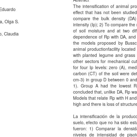
The intensification of animal pr
Eduardo
effect that has not been studied
compare the bulk density (DA) 
a, Olga S.
intensity (Ip); 2) To compare the
of soil moisture and at two dif
o, Claudia
dependence of Rp with DA, and th
the models proposed by Bussc
animal productionfacility located
with planted legume and grass 
other sectors for mechanical c
for four Ip levels: zero (A), me
carbon (CT) of the soil were de
cm-3) in group D between 0 and 1
1). Group A had the lowest 
concluded that, unlike DA, Rp wa
Models that relate Rp with H and
high and there is loss of structu
La intensificación de la produ
suelo, efecto que no ha sido est
fueron: 1) Comparar la densi
niveles de intensidad de pis