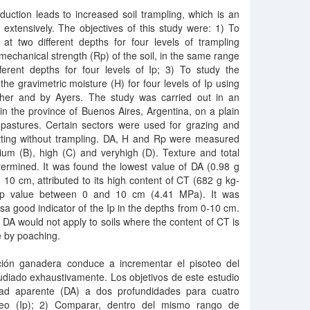
oduction leads to increased soil trampling, which is an
 extensively. The objectives of this study were: 1) To
at two different depths for four levels of trampling
 mechanical strength (Rp) of the soil, in the same range
ferent depths for four levels of Ip; 3) To study the
e gravimetric moisture (H) for four levels of Ip using
her and by Ayers. The study was carried out in an
 in the province of Buenos Aires, Argentina, on a plain
pastures. Certain sectors were used for grazing and
utting without trampling. DA, H and Rp were measured
dium (B), high (C) and veryhigh (D). Texture and total
termined. It was found the lowest value of DA (0.98 g
0 cm, attributed to its high content of CT (682 g kg-
Rp value between 0 and 10 cm (4.41 MPa). It was
sa good indicator of the Ip in the depths from 0-10 cm.
 DA would not apply to soils where the content of CT is
re by poaching.
cción ganadera conduce a incrementar el pisoteo del
udiado exhaustivamente. Los objetivos de este estudio
dad aparente (DA) a dos profundidades para cuatro
oteo (Ip); 2) Comparar, dentro del mismo rango de