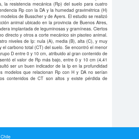
 la resistencia mecánica (Rp) del suelo para cuatro
ependencia Rp con la DA y la humedad gravimétrica (H)
s modelos de Busscher y de Ayers. El estudio se realizó
ción animal ubicado en la provincia de Buenos Aires,
radera implantada de leguminosas y gramíneas. Ciertos
o directo y otros a corte mecánico sin pisoteo animal.
ro niveles de Ip: nula (A), media (B), alta (C), y muy
 y el carbono total (CT) del suelo. Se encontró el menor
grupo D entre 0 y 10 cm, atribuido al gran contenido de
sentó el valor de Rp más bajo, entre 0 y 10 cm (4,41
ultó ser un buen indicador de la Ip en la profundidad
os modelos que relacionan Rp con H y DA no serían
los contenidos de CT son altos y existe pérdida de
 Chile