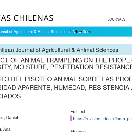
JOURNALS
urnal of Agricultural & Animal Sciences
View Item
ilean Journal of Agricultural & Animal Sciences
CT OF ANIMAL TRAMPLING ON THE PROPERTI
ITY, MOISTURE, PENETRATION RESISTANC
TO DEL PISOTEO ANIMAL SOBRE LAS PROPI
IDAD APARENTE, HUMEDAD, RESISTENCIA 
CIADOS
Full text
ez, Daniel
https://revistas.udec.cl/index.p
i, Ana
Abstract