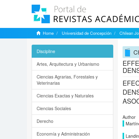
Home
Universidad de Concepción
Chilean Jo
Ch
Discipline
EFFE
Artes, Arquitectura y Urbanismo
DENS
Ciencias Agrarias, Forestales y
EFEC
Veterinarias
DENS
Ciencias Exactas y Naturales
ASO
Ciencias Sociales
Author
Derecho
Martín
Economía y Administración
Landin