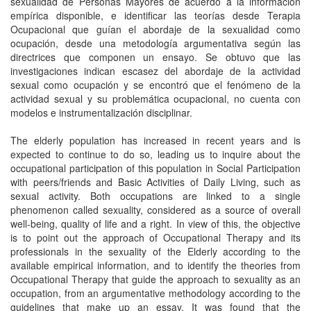
sexualidad de Personas Mayores de acuerdo a la información
empírica disponible, e identificar las teorías desde Terapia
Ocupacional que guían el abordaje de la sexualidad como
ocupación, desde una metodología argumentativa según las
directrices que componen un ensayo. Se obtuvo que las
investigaciones indican escasez del abordaje de la actividad
sexual como ocupación y se encontró que el fenómeno de la
actividad sexual y su problemática ocupacional, no cuenta con
modelos e instrumentalización disciplinar.
The elderly population has increased in recent years and is
expected to continue to do so, leading us to inquire about the
occupational participation of this population in Social Participation
with peers/friends and Basic Activities of Daily Living, such as
sexual activity. Both occupations are linked to a single
phenomenon called sexuality, considered as a source of overall
well-being, quality of life and a right. In view of this, the objective
is to point out the approach of Occupational Therapy and its
professionals in the sexuality of the Elderly according to the
available empirical information, and to identify the theories from
Occupational Therapy that guide the approach to sexuality as an
occupation, from an argumentative methodology according to the
guidelines that make up an essay. It was found that the