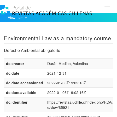
Toggl
navig
View Item
Show simple item record
Environmental Law as a mandatory course
Derecho Ambiental obligatorio
dc.creator
Durán Medina, Valentina
dc.date
2021-12-31
dc.date.accessioned
2022-01-06T19:02:16Z
dc.date.available
2022-01-06T19:02:16Z
dc.identifier
https://revistas.uchile.cl/index.php/RDA/art
e/view/65921