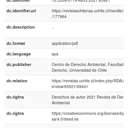
dc.identifier
10.5354/0719-4633.2021.65921
dc.identifier.uri
https://revistaschilenas.uchile.cl/handle/2
/177964
dc.description
..
dc.format
application/pdf
dc.language
spa
dc.publisher
Centro de Derecho Ambiental, Facultad d
Derecho, Universidad de Chile
dc.relation
https://revistas.uchile.cl/index.php/RDA/art
e/view/65921/69441
dc.rights
Derechos de autor 2021 Revista de Dere
Ambiental
dc.rights
https://creativecommons.org/licenses/by-
sa/4.0/deed.es