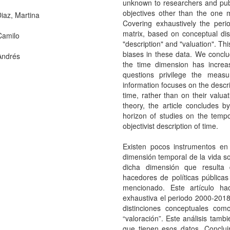
unknown to researchers and publi
objectives other than the one m
iaz, Martina
Covering exhaustively the peri
matrix, based on conceptual dis
Camilo
"description" and "valuation". Thi
biases in these data. We conclud
Andrés
the time dimension has increa
questions privilege the measu
information focuses on the descrip
time, rather than on their valua
theory, the article concludes 
horizon of studies on the temp
objectivist description of time.
Existen pocos instrumentos en 
dimensión temporal de la vida so
dicha dimensión que resulta 
hacedores de políticas públicas
mencionado. Este artículo h
exhaustiva el periodo 2000-2018 
distinciones conceptuales como
“valoración”. Este análisis tamb
que tienen esos datos. Conclui