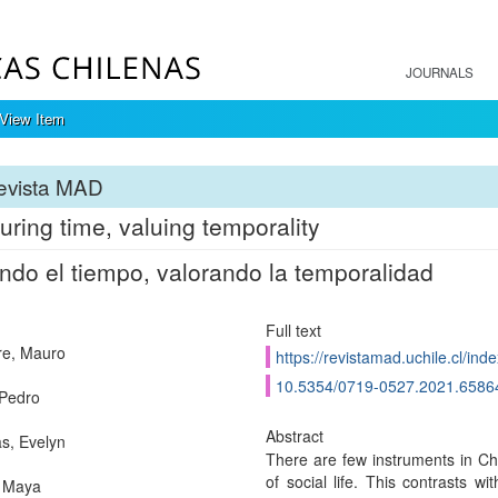
JOURNALS
View Item
evista MAD
ring time, valuing temporality
ndo el tiempo, valorando la temporalidad
Full text
re, Mauro
https://revistamad.uchile.cl/in
10.5354/0719-0527.2021.6586
 Pedro
Abstract
s, Evelyn
There are few instruments in Chi
of social life. This contrasts w
, Maya