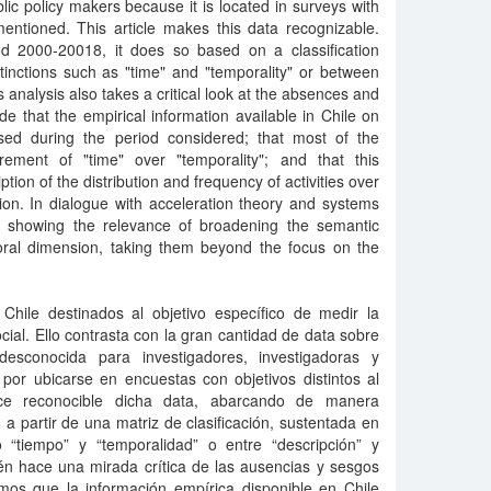
c policy makers because it is located in surveys with
entioned. This article makes this data recognizable.
od 2000-20018, it does so based on a classification
tinctions such as "time" and "temporality" or between
s analysis also takes a critical look at the absences and
e that the empirical information available in Chile on
sed during the period considered; that most of the
rement of "time" over "temporality"; and that this
tion of the distribution and frequency of activities over
tion. In dialogue with acceleration theory and systems
by showing the relevance of broadening the semantic
oral dimension, taking them beyond the focus on the
Chile destinados al objetivo específico de medir la
cial. Ello contrasta con la gran cantidad de data sobre
desconocida para investigadores, investigadoras y
 por ubicarse en encuestas con objetivos distintos al
ace reconocible dicha data, abarcando de manera
a partir de una matriz de clasificación, sustentada en
 “tiempo” y “temporalidad” o entre “descripción” y
ién hace una mirada crítica de las ausencias y sesgos
mos que la información empírica disponible en Chile