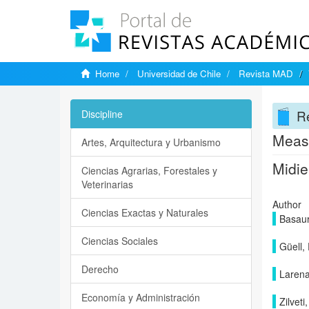
Home
Universidad de Chile
Revista MAD
R
Discipline
Measu
Artes, Arquitectura y Urbanismo
Midie
Ciencias Agrarias, Forestales y
Veterinarias
Author
Ciencias Exactas y Naturales
Basau
Ciencias Sociales
Güell,
Derecho
Larena
Economía y Administración
Zilveti