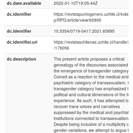
dc.date.available
2022-01-10T19:05:44Z
dc.identifier
https://revistapuntogenero.uchile.cl/index.
p/RPG/article/view/65895
dc.identifier
10.5354/0719-0417.2021.65895
dc.identifier.uri
https://revistaschilenas.uchile.cl/handle/2
/178056
dc.description
The present article proposes a critical
genealogy of the discourses associated wi
the emergence of transgender category.
Coined as a reaction to the medical and
psychiatric category of transsexualism, th
transgender category has emphasized th
political and cultural dimensions of the tra
experience. As such, it has attempted to
recover trans voices and narratives
suppressed by the medical and psychiatri
institutions connected to transsexualism.
Despite being inclusive of a multiplicity of
gender variations, we attempt to argue tha