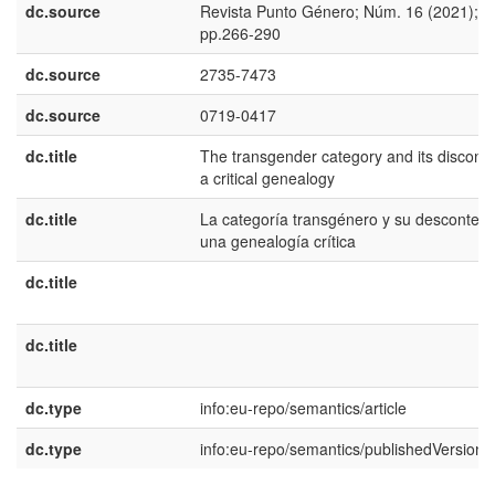
dc.source
Revista Punto Género; Núm. 16 (2021);
pp.266-290
dc.source
2735-7473
dc.source
0719-0417
dc.title
The transgender category and its disconte
a critical genealogy
dc.title
La categoría transgénero y su descontent
una genealogía crítica
dc.title
dc.title
dc.type
info:eu-repo/semantics/article
dc.type
info:eu-repo/semantics/publishedVersion