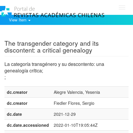
Toggl
navig
View Item
Show simple item record
The transgender category and its
discontent: a critical genealogy
La categoría transgénero y su descontento: una
genealogía crítica;
;
dc.creator
Alegre Valencia, Yesenia
dc.creator
Fiedler Flores, Sergio
dc.date
2021-12-29
dc.date.accessioned
2022-01-10T19:05:44Z