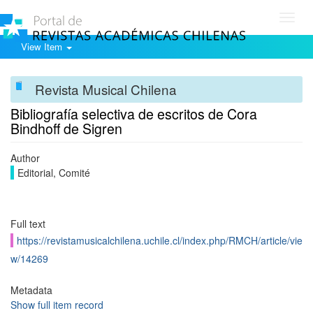
Toggl
navig
View Item
Revista Musical Chilena
Bibliografía selectiva de escritos de Cora
Bindhoff de Sigren
Author
Editorial, Comité
Full text
https://revistamusicalchilena.uchile.cl/index.php/RMCH/article/vie
w/14269
Metadata
Show full item record