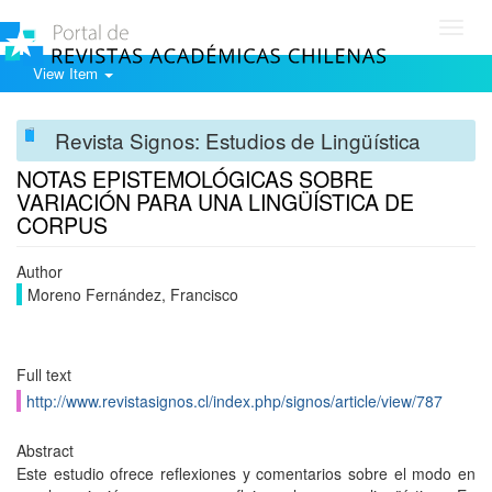
Toggl
navig
View Item
Revista Signos: Estudios de Lingüística
NOTAS EPISTEMOLÓGICAS SOBRE
VARIACIÓN PARA UNA LINGÜÍSTICA DE
CORPUS
Author
Moreno Fernández, Francisco
Full text
http://www.revistasignos.cl/index.php/signos/article/view/787
Abstract
Este estudio ofrece reflexiones y comentarios sobre el modo en