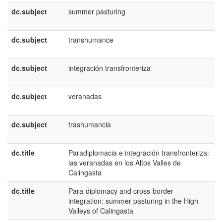
dc.subject
summer pasturing
e
U
dc.subject
transhumance
e
U
dc.subject
integración transfronteriza
e
E
dc.subject
veranadas
e
E
dc.subject
trashumancia
e
E
dc.title
Paradiplomacia e integración transfronteriza:
e
las veranadas en los Altos Valles de
E
Calingasta
dc.title
Para-diplomacy and cross-border
e
integration: summer pasturing in the High
U
Valleys of Calingasta