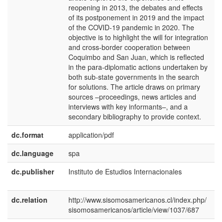
reopening in 2013, the debates and effects
of its postponement in 2019 and the impact
of the COVID-19 pandemic in 2020. The
objective is to highlight the will for integration
and cross-border cooperation between
Coquimbo and San Juan, which is reflected
in the para-diplomatic actions undertaken by
both sub-state governments in the search
for solutions. The article draws on primary
sources –proceedings, news articles and
interviews with key informants–, and a
secondary bibliography to provide context.
dc.format
application/pdf
dc.language
spa
dc.publisher
Instituto de Estudios Internacionales
e
E
dc.relation
http://www.sisomosamericanos.cl/index.php/
sisomosamericanos/article/view/1037/687