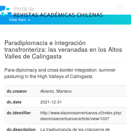
Toggl
navig
View Item
Show simple item record
Paradiplomacia e integración
transfronteriza: las veranadas en los Altos
Valles de Calingasta
Para-diplomacy and cross-border integration: summer
pasturing in the High Valleys of Calingasta
dc.creator
Alvarez, Mariano
dc.date
2021-12-31
dc.identifier
http://www.sisomosamericanos.cl/index.php/
sisomosamericanos/article/view/1037
dc.description
La trashumancia de los crianceros de
e