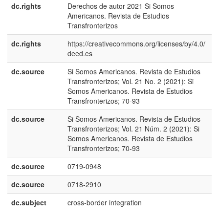
dc.rights
Derechos de autor 2021 Si Somos
e
Americanos. Revista de Estudios
E
Transfronterizos
dc.rights
https://creativecommons.org/licenses/by/4.0/
e
deed.es
E
dc.source
Si Somos Americanos. Revista de Estudios
e
Transfronterizos; Vol. 21 No. 2 (2021): Si
U
Somos Americanos. Revista de Estudios
Transfronterizos; 70-93
dc.source
Si Somos Americanos. Revista de Estudios
e
Transfronterizos; Vol. 21 Núm. 2 (2021): Si
E
Somos Americanos. Revista de Estudios
Transfronterizos; 70-93
dc.source
0719-0948
dc.source
0718-2910
dc.subject
cross-border integration
e
U