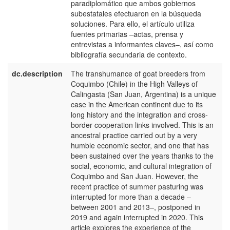
paradiplomático que ambos gobiernos
subestatales efectuaron en la búsqueda
soluciones. Para ello, el artículo utiliza
fuentes primarias –actas, prensa y
entrevistas a informantes claves–, así como
bibliografía secundaria de contexto.
dc.description
The transhumance of goat breeders from
e
Coquimbo (Chile) in the High Valleys of
U
Calingasta (San Juan, Argentina) is a unique
case in the American continent due to its
long history and the integration and cross-
border cooperation links involved. This is an
ancestral practice carried out by a very
humble economic sector, and one that has
been sustained over the years thanks to the
social, economic, and cultural integration of
Coquimbo and San Juan. However, the
recent practice of summer pasturing was
interrupted for more than a decade –
between 2001 and 2013–, postponed in
2019 and again interrupted in 2020. This
article explores the experience of the