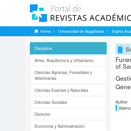
Home
Universidad de Magallanes
Sophia Aus
So
Discipline
Funer
Artes, Arquitectura y Urbanismo
of Sa
Ciencias Agrarias, Forestales y
Gesti
Veterinarias
Gener
Ciencias Exactas y Naturales
Author
Ciencias Sociales
Valenc
Derecho
Economía y Administración