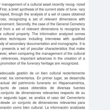
r management of a cultural asset recently recog- nized
First, a brief synthesis of the current state of fune- rary
eloped, through the analysis of a set of cases obtained
ces, recognizing a set of relevant dimensions with
hancement. Secondly, the case of the General Cemetery
d from a set of relevant dimensions to recognize its
a cultural property. The information analyzed comes
ative techniques including interviews with qualified
tudy of secondary documentation and monographs. It is
 presents a set of peculiar characteristics that make
wever, when comparing the management of the cultural
 references, important advances in the creation of a
 promotion of the funerary heritage are recognized.
 adecuada gestión de un bien cultural recientemente
ial: los cementerios. En primer lugar, se desarrolla
actual del patrimonio funerario en Hispanoamérica,
njunto de casos obtenidos de diversas fuentes
 conjunto de dimensiones relevantes respecto de su
En segundo lugar, se analiza el caso del Cementerio
 desde un conjunto de dimensiones relevantes para
oración como bien cultural. La información analizada