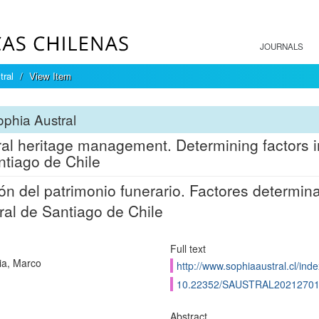
JOURNALS
tral
View Item
phia Austral
al heritage management. Determining factors i
ntiago de Chile
ón del patrimonio funerario. Factores determin
al de Santiago de Chile
Full text
ia, Marco
http://www.sophiaaustral.cl/inde
10.22352/SAUSTRAL2021270
Abstract